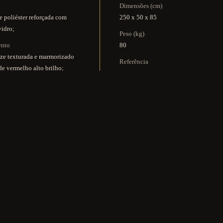
a
Dimensões (cm)
e poliéster reforçada com
250 x 50 x 85
vidro;
Peso (kg)
ento
80
ze texturada e marmorizado
Referência
de vermelho alto brilho;
K4014
PREÇO & INFO
KIT MULTIMÉDIA
IA DE MANUTENÇÃO