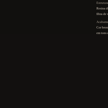
Estrutur
Resina d
fibra de 
Acabam
Cor bron
em tons 
GU