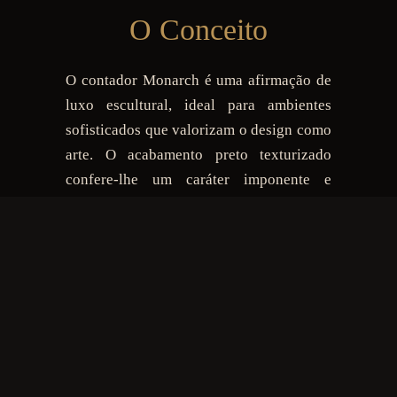
O Conceito
O contador Monarch é uma afirmação de
luxo escultural, ideal para ambientes
sofisticados que valorizam o design como
arte. O acabamento preto texturizado
confere-lhe um caráter imponente e
contemporâneo, enquanto a base
esculpida à mão em folha de ouro eleva a
peça a um patamar de requinte absoluto.
Pensado para interiores exclusivos e
projetos de alto padrão, este contador é
mais do que funcional - é uma expressão
de prestígio e elegância.