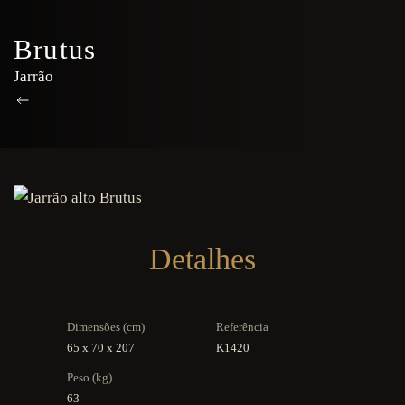
Brutus
Jarrão
Detalhes
Dimensões (cm)
Referência
65 x 70 x 207
K1420
Peso (kg)
63