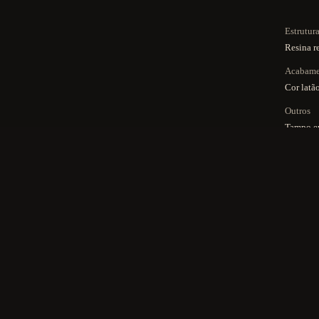
Estrutur
Resina r
Acabam
Cor latã
Outros
Tampo em
com ares
disponib