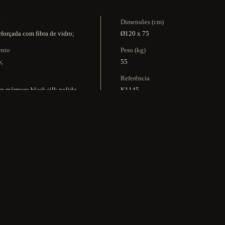
a
Dimensões (cm)
eforçada com fibra de vidro;
Ø120 x 75
ento
Peso (kg)
o;
55
Referência
 mármore black silk polido
K1145
ta boleada (sujeito à
ilidade de stock);
PREÇO & INFO
KIT MULTIMÉDIA