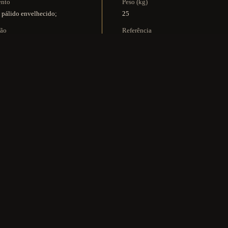
ento
Peso (kg)
 pálido envelhecido;
25
ção
Referência
 LED de 2.5W e 3000K;
KC 071
PREÇO & INFO
KIT MULTIMÉDIA
IA DE MANUTENÇÃO