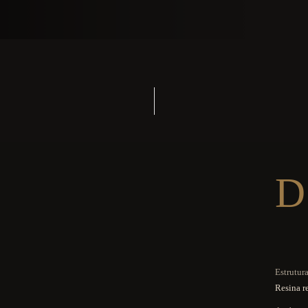
D
Estrutur
Resina r