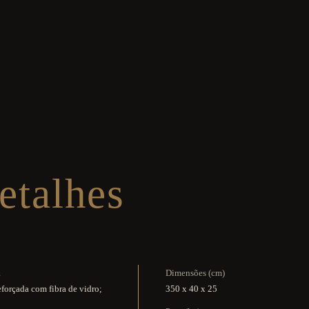
etalhes
a
Dimensões (cm)
eforçada com fibra de vidro;
350 x 40 x 25